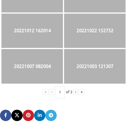
20221012 162014
20221022 152752
20221007 082004
20221003 121307
«
‹
of
2
›
»